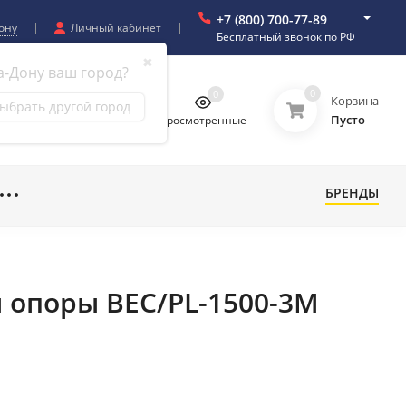
+7 (800) 700-77-89
ону
Личный кабинет
Бесплатный звонок по РФ
✖
а-Дону ваш город?
0
0
0
0
Корзина
ыбрать другой город
Пусто
бранное
Сравнение
Просмотренные
БРЕНДЫ
и опоры BEC/PL-1500-3M