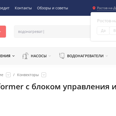
редит
Контакты
Обзоры и советы
Ростов-на-Д
Ростов-н
Да
В
Из
ЛЕНИЯ
НАСОСЫ
ВОДОНАГРЕВАТЕЛИ
ие
/
Конвекторы
sformer с блоком управления 