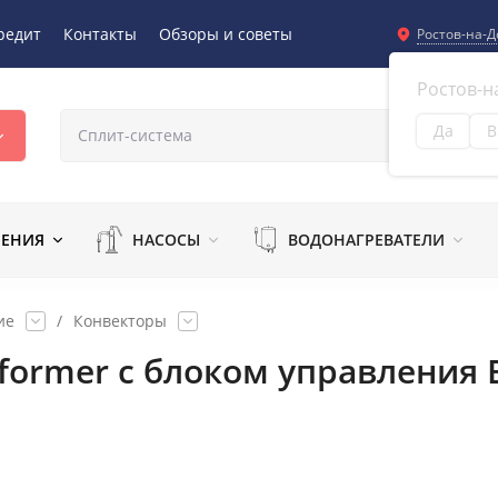
редит
Контакты
Обзоры и советы
Ростов-на-Д
Ростов-н
Да
В
Из
ЛЕНИЯ
НАСОСЫ
ВОДОНАГРЕВАТЕЛИ
ие
/
Конвекторы
nsformer с блоком управления