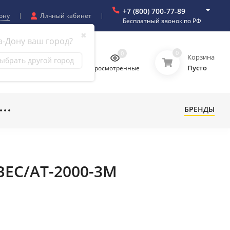
+7 (800) 700-77-89
ону
Личный кабинет
Бесплатный звонок по РФ
✖
а-Дону ваш город?
0
0
0
0
Корзина
ыбрать другой город
Пусто
бранное
Сравнение
Просмотренные
БРЕНДЫ
 BEC/AT-2000-3M