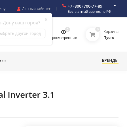
+7 (800) 700-77-89
ону
Личный кабинет
Бесплатный звонок по РФ
✖
а-Дону ваш город?
0
0
0
0
Корзина
ыбрать другой город
Пусто
бранное
Сравнение
Просмотренные
БРЕНДЫ
 Inverter 3.1