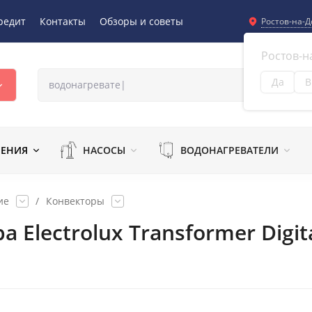
редит
Контакты
Обзоры и советы
Ростов-на-Д
Ростов-н
Да
В
Из
ЛЕНИЯ
НАСОСЫ
ВОДОНАГРЕВАТЕЛИ
ие
/
Конвекторы
Electrolux Transformer Digital