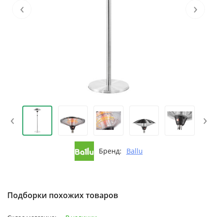
‹
›
‹
›
Бренд:
Ballu
Подборки похожих товаров