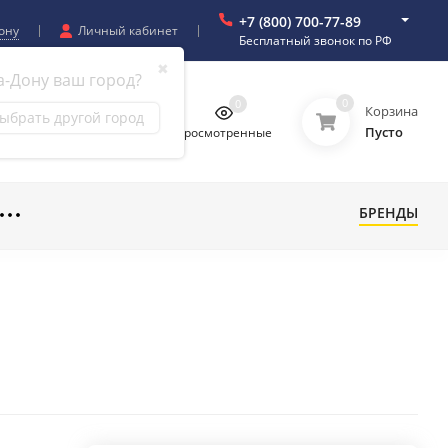
+7 (800) 700-77-89
ону
Личный кабинет
Бесплатный звонок по РФ
✖
а-Дону ваш город?
0
0
0
0
Корзина
ыбрать другой город
Пусто
бранное
Сравнение
Просмотренные
БРЕНДЫ