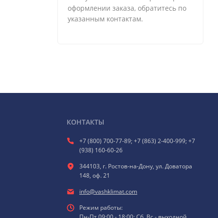
оформлении заказа, обратитесь по
указанным контактам.
КОНТАКТЫ
+7 (800) 700-77-89; +7 (863) 2-400-999; +7
(938) 160-60-26
344103, г. Ростов-на-Дону, ул. Доватора
148, оф. 21
info@vashklimat.com
Режим работы:
Пн-Пт 09:00 - 18:00; Сб, Вс - выходной