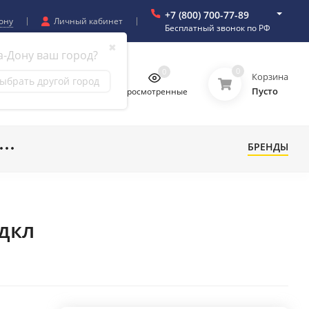
+7 (800) 700-77-89
ону
Личный кабинет
Бесплатный звонок по РФ
✖
а-Дону ваш город?
0
0
0
0
Корзина
ыбрать другой город
Пусто
бранное
Сравнение
Просмотренные
БРЕНДЫ
дкл