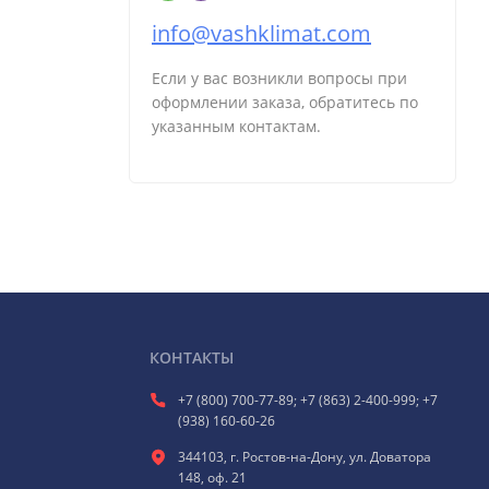
info@vashklimat.com
Если у вас возникли вопросы при
оформлении заказа, обратитесь по
указанным контактам.
КОНТАКТЫ
+7 (800) 700-77-89; +7 (863) 2-400-999; +7
(938) 160-60-26
344103, г. Ростов-на-Дону, ул. Доватора
148, оф. 21