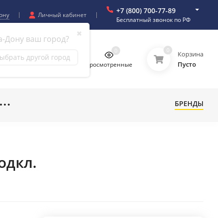
+7 (800) 700-77-89
ону
Личный кабинет
Бесплатный звонок по РФ
✖
а-Дону ваш город?
0
0
0
0
Корзина
ыбрать другой город
Пусто
бранное
Сравнение
Просмотренные
БРЕНДЫ
одкл.