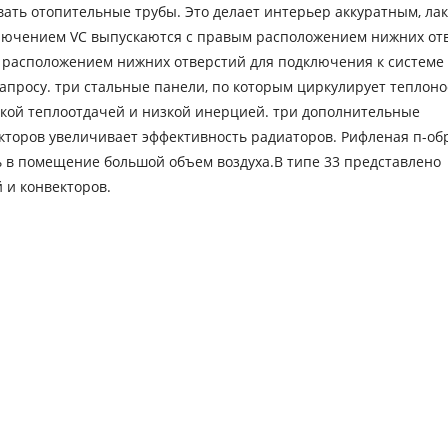
вать отопительные трубы. Это делает интерьер аккуратным, л
ключением VC выпускаются с правым расположением нижних от
м расположением нижних отверстий для подключения к системе
апросу. три стальные панели, по которым циркулирует теплоно
окой теплоотдачей и низкой инерцией. три дополнительные
кторов увеличивает эффективность радиаторов. Рифленая п-об
ь в помещение большой объем воздуха.В типе 33 представлено
 и конвекторов.