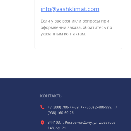
info@vashklimat.com
Если у вас возникли вопросы при
оформлении заказа, обратитесь по
указанным контактам.
КОНТАКТЫ
+7 (800) 700-77-89; +7 (863) 2-400-999; +7
(938) 160-60-26
344103, г. Ростов-на-Дону, ул. Доватора
148, оф. 21