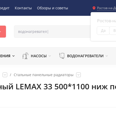
редит
Контакты
Обзоры и советы
Ростов-на-Д
Ростов-н
Да
В
Из
ЛЕНИЯ
НАСОСЫ
ВОДОНАГРЕВАТЕЛИ
/
Стальные панельные радиаторы
ный LEMAX 33 500*1100 ниж п