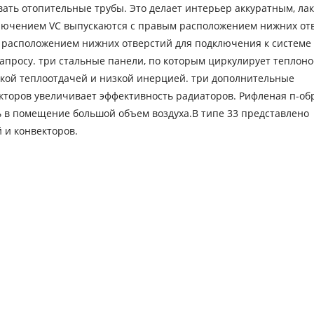
вать отопительные трубы. Это делает интерьер аккуратным, л
ключением VC выпускаются с правым расположением нижних от
м расположением нижних отверстий для подключения к системе
апросу. три стальные панели, по которым циркулирует теплоно
окой теплоотдачей и низкой инерцией. три дополнительные
кторов увеличивает эффективность радиаторов. Рифленая п-об
ь в помещение большой объем воздуха.В типе 33 представлено
 и конвекторов.