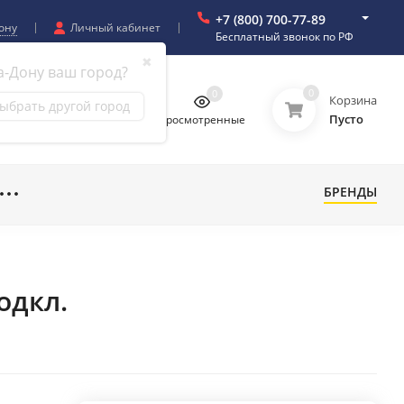
+7 (800) 700-77-89
ону
Личный кабинет
Бесплатный звонок по РФ
✖
а-Дону ваш город?
0
0
0
0
Корзина
ыбрать другой город
Пусто
бранное
Сравнение
Просмотренные
БРЕНДЫ
одкл.