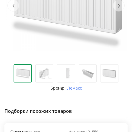
‹
›
Бренд:
Лемакс
Подборки похожих товаров
Склад магазина:
Артикул:
121559