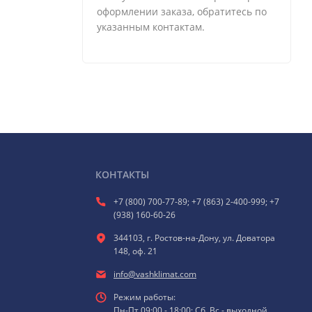
оформлении заказа, обратитесь по
указанным контактам.
КОНТАКТЫ
+7 (800) 700-77-89; +7 (863) 2-400-999; +7
(938) 160-60-26
344103, г. Ростов-на-Дону, ул. Доватора
148, оф. 21
info@vashklimat.com
Режим работы:
Пн-Пт 09:00 - 18:00; Сб, Вс - выходной