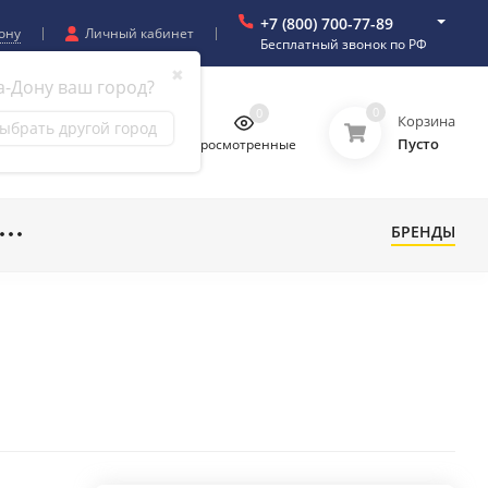
+7 (800) 700-77-89
ону
Личный кабинет
Бесплатный звонок по РФ
✖
а-Дону ваш город?
0
0
0
0
Корзина
ыбрать другой город
Пусто
бранное
Сравнение
Просмотренные
БРЕНДЫ