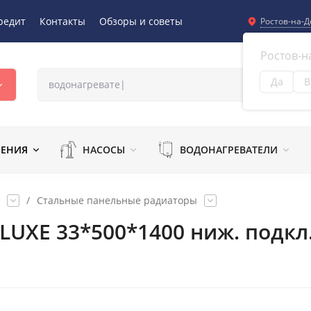
редит
Контакты
Обзоры и советы
Ростов-на-Д
Ростов-н
Да
В
Из
ЛЕНИЯ
НАСОСЫ
ВОДОНАГРЕВАТЕЛИ
/
Стальные панельные радиаторы
 LUXE 33*500*1400 ниж. подкл