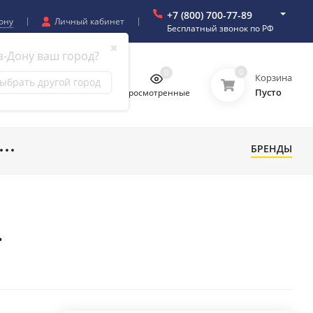
+7 (800) 700-77-89
ону
Личный кабинет
Бесплатный звонок по РФ
✖
а-Дону ваш город?
0
0
0
0
Корзина
ыбрать другой город
Пусто
бранное
Сравнение
Просмотренные
БРЕНДЫ
.