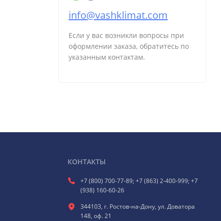
info@vashklimat.com
Если у вас возникли вопросы при
оформлении заказа, обратитесь по
указанным контактам.
КОНТАКТЫ
+7 (800) 700-77-89; +7 (863) 2-400-999; +7
(938) 160-60-26
344103, г. Ростов-на-Дону, ул. Доватора
148, оф. 21