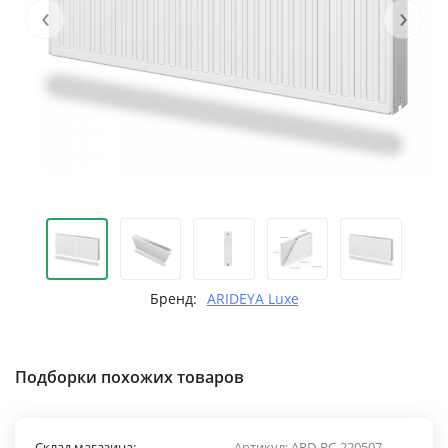
‹
›
Бренд:
ARIDEYA Luxe
Подборки похожих товаров
Склад магазина:
Артикул:
ARD-RС-220507