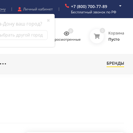
+7 (800) 700-77-89
ону
Личный кабинет
Бесплатный звонок по РФ
✖
а-Дону ваш город?
0
0
0
0
Корзина
ыбрать другой город
Пусто
бранное
Сравнение
Просмотренные
БРЕНДЫ