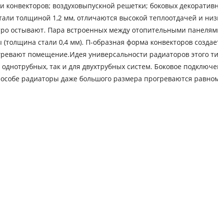
ми конвекторов; воздуховыпускной решетки; боковых декоратив
тали толщиной 1,2 мм, отличаются высокой теплоотдачей и низ
стро остывают. Пара встроенных между отопительными панелям
(толщина стали 0,4 мм). П-образная форма конвекторов создае
агревают помещение.Идея универсальности радиаторов этого т
я однотрубных, так и для двухтрубных систем. Боковое подключ
пособе радиаторы даже большого размера прогреваются равно