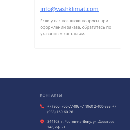
info@vashklimat.com
Если у вас возникли вопросы при
оформлении заказа, обратитесь по
указанным контактам.
КОНТАКТЫ
+7 (800) 700-77-89; +7 (863) 2-400-999; +7
(938) 160-60-26
344103, г. Ростов-на-Дону, ул. Доватора
148, оф. 21