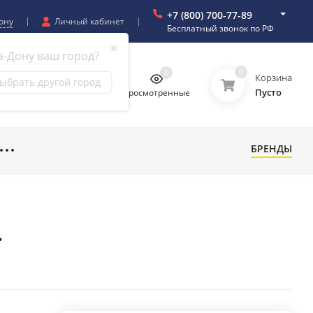
+7 (800) 700-77-89
ону
Личный кабинет
Бесплатный звонок по РФ
✖
а-Дону ваш город?
0
0
0
0
Корзина
ыбрать другой город
Пусто
бранное
Сравнение
Просмотренные
БРЕНДЫ
.