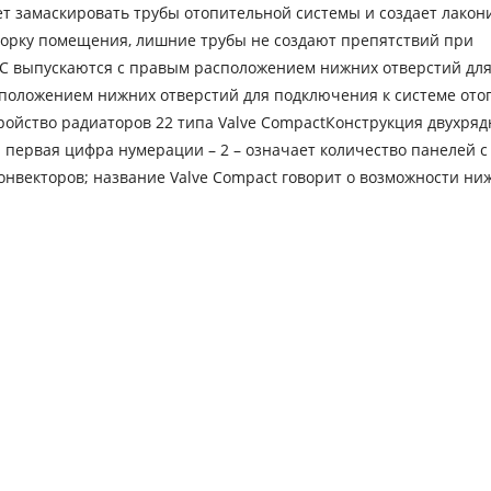
т замаскировать трубы отопительной системы и создает лако
уборку помещения, лишние трубы не создают препятствий при
C выпускаются с правым расположением нижних отверстий дл
сположением нижних отверстий для подключения к системе ото
тройство радиаторов 22 типа Valve CompactКонструкция двухря
: первая цифра нумерации – 2 – означает количество панелей с
конвекторов; название Valve Compact говорит о возможности ни