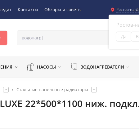
редит
Контакты
Обзоры и советы
Ростов-на-Д
Ростов-н
Да
В
Из
ЛЕНИЯ
НАСОСЫ
ВОДОНАГРЕВАТЕЛИ
/
Стальные панельные радиаторы
 LUXE 22*500*1100 ниж. подкл