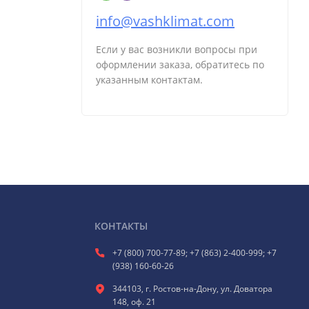
info@vashklimat.com
Если у вас возникли вопросы при
оформлении заказа, обратитесь по
указанным контактам.
КОНТАКТЫ
+7 (800) 700-77-89; +7 (863) 2-400-999; +7
(938) 160-60-26
344103, г. Ростов-на-Дону, ул. Доватора
148, оф. 21