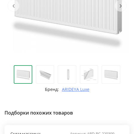
‹
›
Бренд:
ARIDEYA Luxe
Подборки похожих товаров
Склад магазина:
Артикул:
ARD-RС-220309