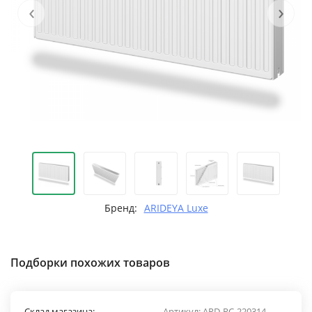
‹
›
Бренд:
ARIDEYA Luxe
Подборки похожих товаров
Склад магазина:
Артикул:
ARD-RС-220314