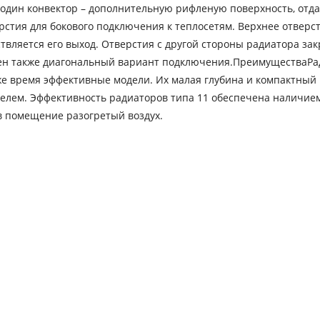
; один конвектор – дополнительную рифленую поверхность, от
рстия для бокового подключения к теплосетям. Верхнее отверс
твляется его выход. Отверстия с другой стороны радиатора за
жен также диагональный вариант подключения.ПреимуществаР
 же время эффективные модели. Их малая глубина и компактны
телем. Эффективность радиаторов типа 11 обеспечена наличие
в помещение разогретый воздух.