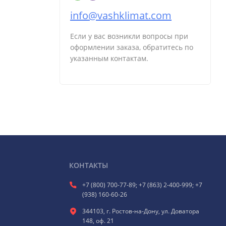
info@vashklimat.com
Если у вас возникли вопросы при
оформлении заказа, обратитесь по
указанным контактам.
КОНТАКТЫ
+7 (800) 700-77-89; +7 (863) 2-400-999; +7
(938) 160-60-26
344103, г. Ростов-на-Дону, ул. Доватора
148, оф. 21