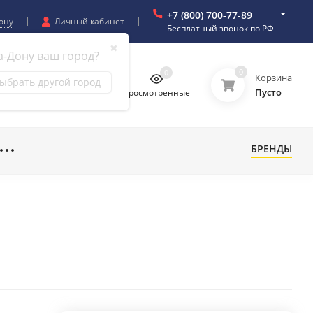
+7 (800) 700-77-89
ону
Личный кабинет
Бесплатный звонок по РФ
✖
а-Дону ваш город?
0
0
0
0
Корзина
ыбрать другой город
Пусто
бранное
Сравнение
Просмотренные
БРЕНДЫ