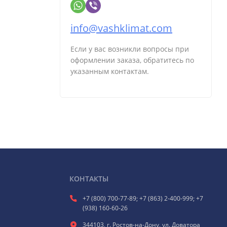
info@vashklimat.com
Если у вас возникли вопросы при
оформлении заказа, обратитесь по
указанным контактам.
КОНТАКТЫ
+7 (800) 700-77-89; +7 (863) 2-400-999; +7
(938) 160-60-26
344103, г. Ростов-на-Дону, ул. Доватора