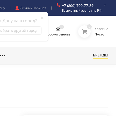
+7 (800) 700-77-89
ону
Личный кабинет
Бесплатный звонок по РФ
✖
а-Дону ваш город?
0
0
0
0
Корзина
ыбрать другой город
Пусто
бранное
Сравнение
Просмотренные
БРЕНДЫ