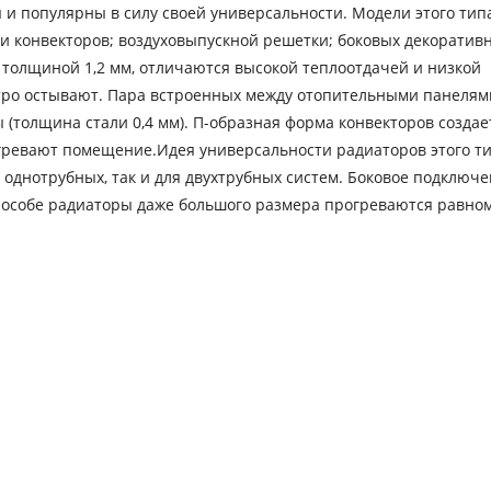
и популярны в силу своей универсальности. Модели этого типа
ми конвекторов; воздуховыпускной решетки; боковых декоратив
толщиной 1,2 мм, отличаются высокой теплоотдачей и низкой
стро остывают. Пара встроенных между отопительными панелям
(толщина стали 0,4 мм). П-образная форма конвекторов создае
агревают помещение.Идея универсальности радиаторов этого т
я однотрубных, так и для двухтрубных систем. Боковое подключ
пособе радиаторы даже большого размера прогреваются равно