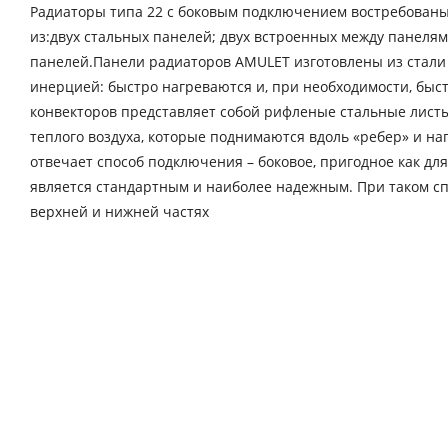
Радиаторы типа 22 с боковым подключением востребованы 
из:двух стальных панелей; двух встроенных между панеля
панелей.Панели радиаторов AMULET изготовлены из стали 
инерцией: быстро нагреваются и, при необходимости, бы
конвекторов представляет собой рифленые стальные листы 
теплого воздуха, которые поднимаются вдоль «ребер» и н
отвечает способ подключения – боковое, пригодное как дл
является стандартным и наиболее надежным. При таком с
верхней и нижней частях