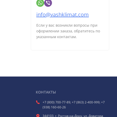
info@vashklimat.com
Если у вас возникли вопросы при
оформлении заказа, обратитесь по
указанным контактам.
КОНТАКТЫ
+7 (800) 700-77-89; +7 (863) 2-400-999; +7
(938) 160-60-26
344103, г. Ростов-на-Дону, ул. Доватора