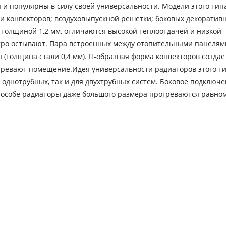
и популярны в силу своей универсальности. Модели этого типа
ми конвекторов; воздуховыпускной решетки; боковых декоратив
толщиной 1,2 мм, отличаются высокой теплоотдачей и низкой
стро остывают. Пара встроенных между отопительными панелям
(толщина стали 0,4 мм). П-образная форма конвекторов создае
агревают помещение.Идея универсальности радиаторов этого т
я однотрубных, так и для двухтрубных систем. Боковое подключ
пособе радиаторы даже большого размера прогреваются равно