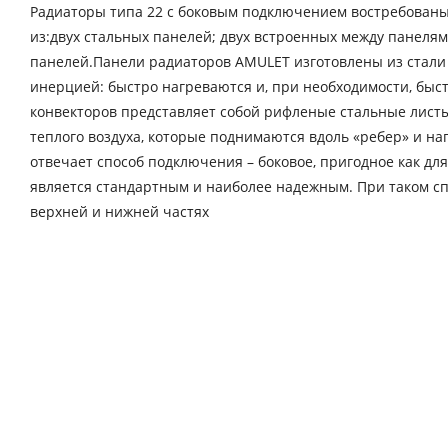
Радиаторы типа 22 с боковым подключением востребованы 
из:двух стальных панелей; двух встроенных между панеля
панелей.Панели радиаторов AMULET изготовлены из стали 
инерцией: быстро нагреваются и, при необходимости, бы
конвекторов представляет собой рифленые стальные листы 
теплого воздуха, которые поднимаются вдоль «ребер» и н
отвечает способ подключения – боковое, пригодное как дл
является стандартным и наиболее надежным. При таком с
верхней и нижней частях