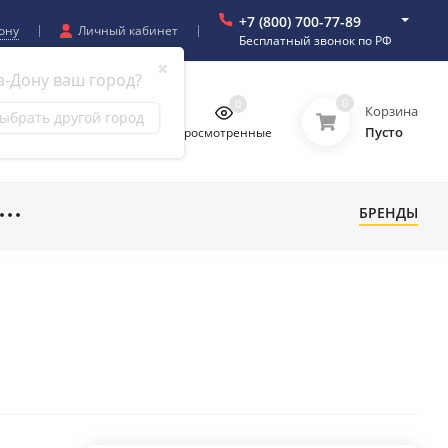
+7 (800) 700-77-89
ону
Личный кабинет
Бесплатный звонок по РФ
✖
а-Дону ваш город?
0
0
0
0
Корзина
ыбрать другой город
Пусто
бранное
Сравнение
Просмотренные
БРЕНДЫ