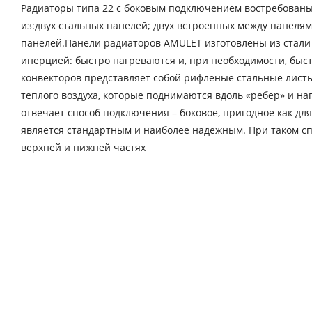
Радиаторы типа 22 с боковым подключением востребованы 
из:двух стальных панелей; двух встроенных между панеля
панелей.Панели радиаторов AMULET изготовлены из стали 
инерцией: быстро нагреваются и, при необходимости, бы
конвекторов представляет собой рифленые стальные листы 
теплого воздуха, которые поднимаются вдоль «ребер» и н
отвечает способ подключения – боковое, пригодное как дл
является стандартным и наиболее надежным. При таком с
верхней и нижней частях