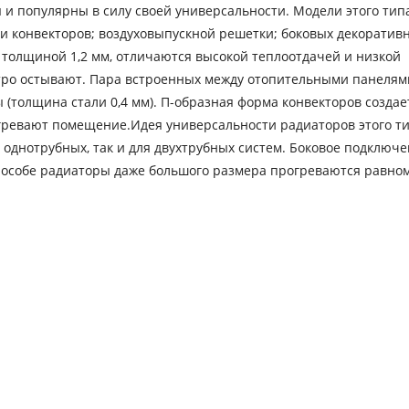
и популярны в силу своей универсальности. Модели этого типа
ми конвекторов; воздуховыпускной решетки; боковых декоратив
толщиной 1,2 мм, отличаются высокой теплоотдачей и низкой
стро остывают. Пара встроенных между отопительными панелям
(толщина стали 0,4 мм). П-образная форма конвекторов создае
агревают помещение.Идея универсальности радиаторов этого т
я однотрубных, так и для двухтрубных систем. Боковое подключ
пособе радиаторы даже большого размера прогреваются равно