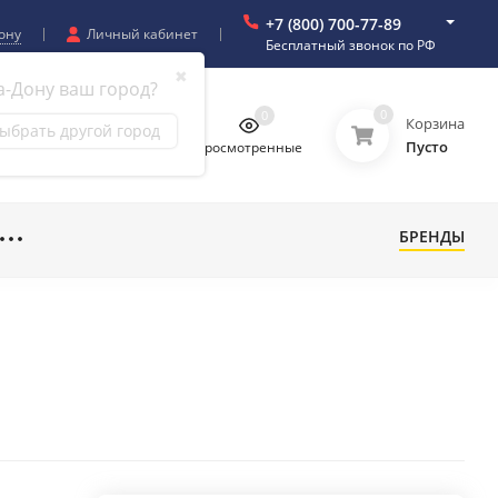
+7 (800) 700-77-89
ону
Личный кабинет
Бесплатный звонок по РФ
✖
а-Дону ваш город?
0
0
0
0
Корзина
ыбрать другой город
Пусто
бранное
Сравнение
Просмотренные
БРЕНДЫ