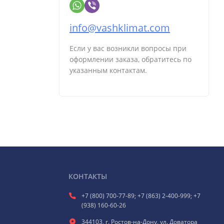
info@vashklimat.com
Если у вас возникли вопросы при
оформлении заказа, обратитесь по
указанным контактам.
КОНТАКТЫ
+7 (800) 700-77-89; +7 (863) 2-400-999; +7
(938) 160-60-26
344103, г. Ростов-на-Дону, ул. Доватора