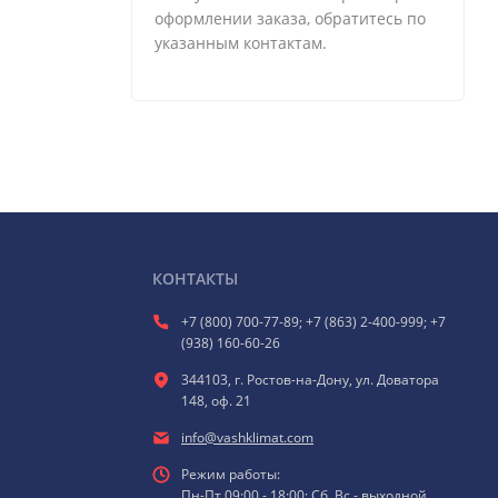
оформлении заказа, обратитесь по
указанным контактам.
КОНТАКТЫ
+7 (800) 700-77-89; +7 (863) 2-400-999; +7
(938) 160-60-26
344103, г. Ростов-на-Дону, ул. Доватора
148, оф. 21
info@vashklimat.com
Режим работы:
Пн-Пт 09:00 - 18:00; Сб, Вс - выходной