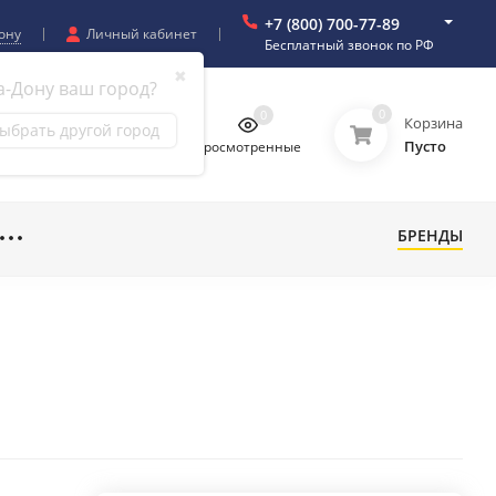
+7 (800) 700-77-89
ону
Личный кабинет
Бесплатный звонок по РФ
✖
а-Дону ваш город?
0
0
0
0
Корзина
ыбрать другой город
Пусто
бранное
Сравнение
Просмотренные
БРЕНДЫ