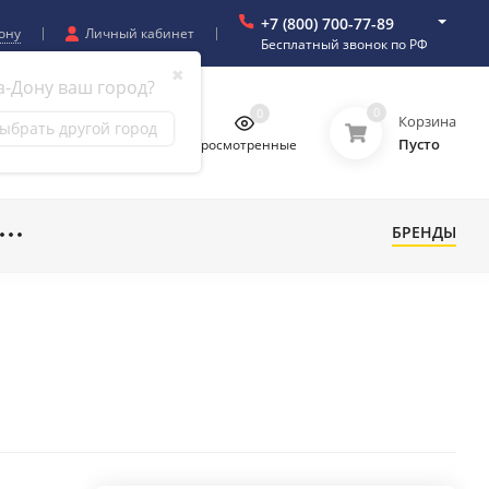
+7 (800) 700-77-89
ону
Личный кабинет
Бесплатный звонок по РФ
✖
а-Дону ваш город?
0
0
0
0
Корзина
ыбрать другой город
Пусто
бранное
Сравнение
Просмотренные
БРЕНДЫ