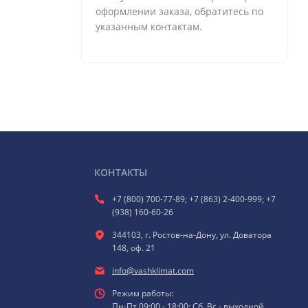
оформлении заказа, обратитесь по
указанным контактам.
КОНТАКТЫ
+7 (800) 700-77-89; +7 (863) 2-400-999; +7
(938) 160-60-26
344103, г. Ростов-на-Дону, ул. Доватора
148, оф. 21
info@vashklimat.com
Режим работы:
Пн-Пт 09:00 - 18:00; Сб, Вс - выходной