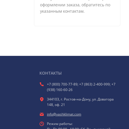
оформлении заказа, обратитесь по
указанным контактам.
КОНТАКТЫ
+7 (800) 700-77-89; +7 (863) 2-400-999; +7
(938) 160-60-26
344103, г. Ростов-на-Дону, ул. Доватора
148, оф. 21
info@vashklimat.com
Режим работы: