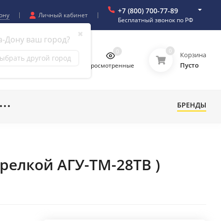
+7 (800) 700-77-89
ону
Личный кабинет
Бесплатный звонок по РФ
✖
а-Дону ваш город?
0
0
0
0
Корзина
ыбрать другой город
Пусто
бранное
Сравнение
Просмотренные
БРЕНДЫ
релкой АГУ-ТМ-28ТВ )