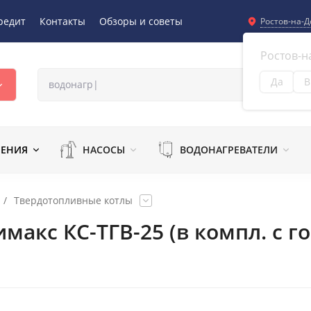
редит
Контакты
Обзоры и советы
Ростов-на-Д
Ростов-н
Да
В
Из
ЛЕНИЯ
НАСОСЫ
ВОДОНАГРЕВАТЕЛИ
/
Твердотопливные котлы
акс КС-ТГВ-25 (в компл. с го