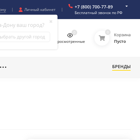
+7 (800) 700-77-89
ону
Личный кабинет
Бесплатный звонок по РФ
✖
а-Дону ваш город?
0
0
0
0
Корзина
ыбрать другой город
Пусто
бранное
Сравнение
Просмотренные
БРЕНДЫ