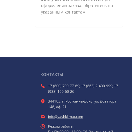
оформлении заказа, обратитесь по
указанным контактам.
КОНТАКТЫ
+7 (800) 700-77-89; +7 (863) 2-400-999; +7
(938) 160-60-26
344103, г. Ростов-на-Дону, ул. Доватора
148, оф. 21
info@vashklimat.com
Режим работы:
Пн-Пт 09:00 - 18:00; Сб, Вс - выходной