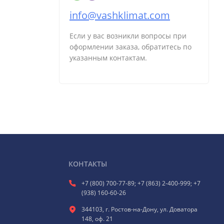
info@vashklimat.com
Если у вас возникли вопросы при
оформлении заказа, обратитесь по
указанным контактам.
КОНТАКТЫ
+7 (800) 700-77-89; +7 (863) 2-400-999; +7
(938) 160-60-26
344103, г. Ростов-на-Дону, ул. Доватора
148, оф. 21