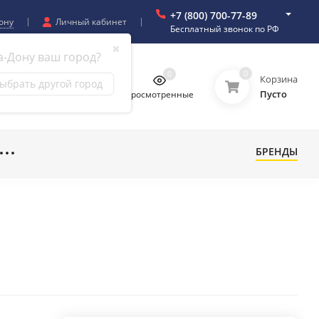
+7 (800) 700-77-89
ону
Личный кабинет
Бесплатный звонок по РФ
✖
а-Дону ваш город?
0
0
0
0
Корзина
ыбрать другой город
Пусто
бранное
Сравнение
Просмотренные
БРЕНДЫ