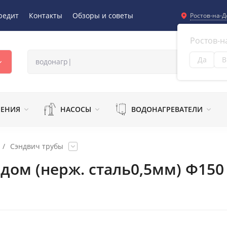
редит
Контакты
Обзоры и советы
Ростов-на-Д
Ростов-н
Да
В
Из
ЛЕНИЯ
НАСОСЫ
ВОДОНАГРЕВАТЕЛИ
/
Сэндвич трубы
дом (нерж. сталь0,5мм) Ф150