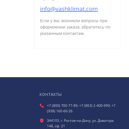
info@vashklimat.com
Если у вас возникли вопросы при
оформлении заказа, обратитесь по
указанным контактам.
КОНТАКТЫ
+7 (800) 700-77-89; +7 (863) 2-400-999; +7
(938) 160-60-26
344103, г. Ростов-на-Дону, ул. Доватора
148, оф. 21