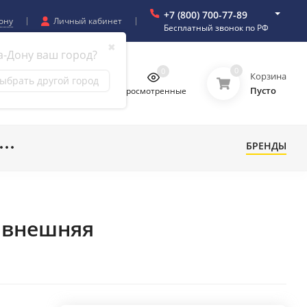
+7 (800) 700-77-89
ону
Личный кабинет
Бесплатный звонок по РФ
✖
а-Дону ваш город?
0
0
0
0
Корзина
ыбрать другой город
Пусто
бранное
Сравнение
Просмотренные
БРЕНДЫ
0 внешняя