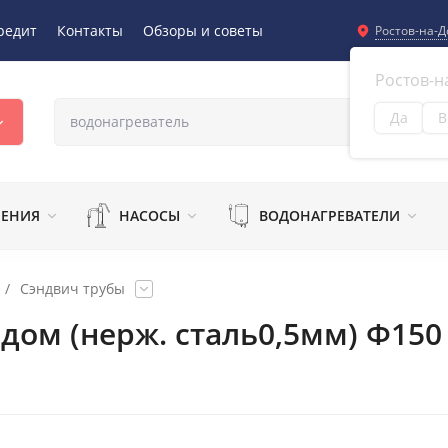
редит
Контакты
Обзоры и советы
Ростов-на-Д
Ростов-н
Да
В
Из
ЛЕНИЯ
НАСОСЫ
ВОДОНАГРЕВАТЕЛИ
/
Сэндвич трубы
дом (нерж. сталь0,5мм) Ф15