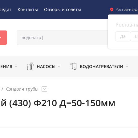
редит
Контакты
Обзоры и советы
Ростов-на-Д
Ростов-н
Да
В
Из
ЛЕНИЯ
НАСОСЫ
ВОДОНАГРЕВАТЕЛИ
/
Сэндвич трубы
й (430) Ф210 Д=50-150мм