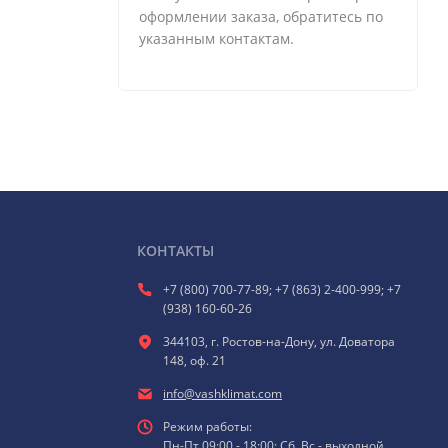
оформлении заказа, обратитесь по
указанным контактам.
КОНТАКТЫ
+7 (800) 700-77-89; +7 (863) 2-400-999; +7
(938) 160-60-26
344103, г. Ростов-на-Дону, ул. Доватора
148, оф. 21
info@vashklimat.com
Режим работы:
Пн-Пт 09:00 - 18:00; Сб, Вс - выходной