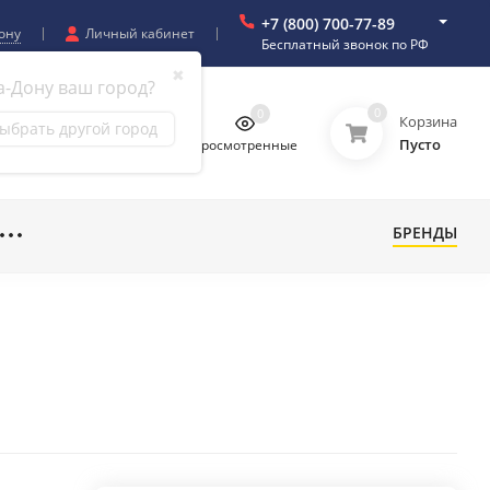
+7 (800) 700-77-89
ону
Личный кабинет
Бесплатный звонок по РФ
✖
а-Дону ваш город?
0
0
0
0
Корзина
ыбрать другой город
Пусто
бранное
Сравнение
Просмотренные
БРЕНДЫ