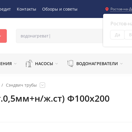
редит
Контакты
Обзоры и советы
Ростов-на-Д
Ростов-н
Да
В
Из
ЛЕНИЯ
НАСОСЫ
ВОДОНАГРЕВАТЕЛИ
/
Сэндвич трубы
т.0,5мм+н/ж.ст) Ф100х200