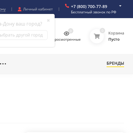
+7 (800) 700-77-89
ону
Личный кабинет
Бесплатный звонок по РФ
✖
а-Дону ваш город?
0
0
0
0
Корзина
ыбрать другой город
Пусто
бранное
Сравнение
Просмотренные
БРЕНДЫ