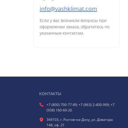
info@vashklimat.com
Если у вас возникли вопросы при
оформлении заказа, обратитесь по
указанным контактам.
КОНТАКТЫ
+7 (800) 700-77-89; +7 (863) 2-400-999; +7
(938) 160-60-26
344103, г. Ростов-на-Дону, ул. Доватора
148, оф. 21