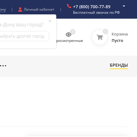
+7 (800) 700-77-89
ону
Личный кабинет
Бесплатный звонок по РФ
✖
а-Дону ваш город?
0
0
0
0
Корзина
ыбрать другой город
Пусто
бранное
Сравнение
Просмотренные
БРЕНДЫ