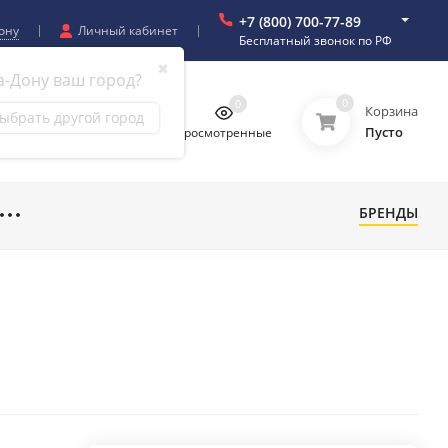
+7 (800) 700-77-89
ону
Личный кабинет
Бесплатный звонок по РФ
✖
а-Дону ваш город?
0
0
0
0
Корзина
ыбрать другой город
Пусто
бранное
Сравнение
Просмотренные
БРЕНДЫ