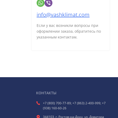
info@vashklimat.com
Если у вас возникли вопросы при
оформлении заказа, обратитесь по
указанным контактам.
КОНТАКТЫ
+7 (800) 700-77-89; +7 (863) 2-400-999; +7
(938) 160-60-26
344103, г. Ростов-на-Дону, ул. Доватора