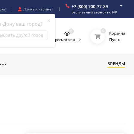
+7 (800) 700-77-89
ону
Личный кабинет
Бесплатный звонок по РФ
✖
а-Дону ваш город?
0
0
0
0
Корзина
ыбрать другой город
Пусто
бранное
Сравнение
Просмотренные
БРЕНДЫ