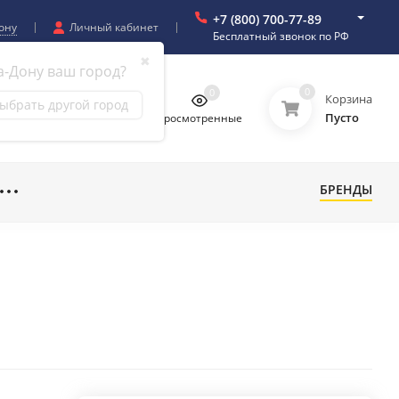
+7 (800) 700-77-89
ону
Личный кабинет
Бесплатный звонок по РФ
✖
а-Дону ваш город?
0
0
0
0
Корзина
ыбрать другой город
Пусто
бранное
Сравнение
Просмотренные
БРЕНДЫ