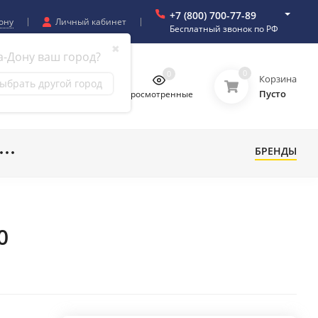
+7 (800) 700-77-89
ону
Личный кабинет
Бесплатный звонок по РФ
✖
а-Дону ваш город?
0
0
0
0
Корзина
ыбрать другой город
Пусто
бранное
Сравнение
Просмотренные
БРЕНДЫ
0