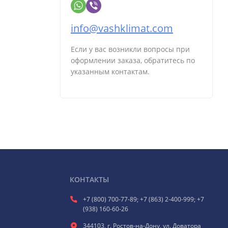
info@vashklimat.com
Если у вас возникли вопросы при
оформлении заказа, обратитесь по
указанным контактам.
КОНТАКТЫ
+7 (800) 700-77-89; +7 (863) 2-400-999; +7
(938) 160-60-26
344103, г. Ростов-на-Дону, ул. Доватора