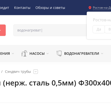
редит
Контакты
Обзоры и советы
Ростов-на-Д
Ростов-н
Да
В
Из
ЛЕНИЯ
НАСОСЫ
ВОДОНАГРЕВАТЕЛИ
/
Сэндвич трубы
 (нерж. сталь 0,5мм) Ф300х40