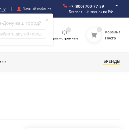
+7 (800) 700-77-89
ону
Личный кабинет
Бесплатный звонок по РФ
✖
а-Дону ваш город?
0
0
0
0
Корзина
ыбрать другой город
Пусто
бранное
Сравнение
Просмотренные
БРЕНДЫ