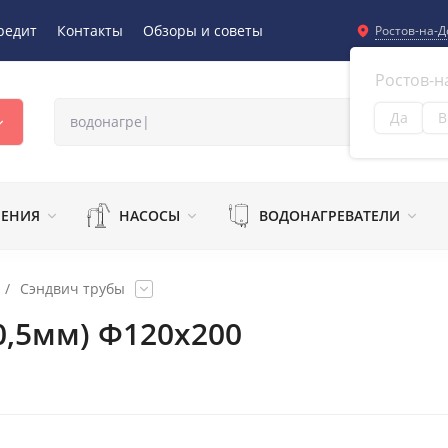
редит
Контакты
Обзоры и советы
Ростов-на-Д
Ростов-н
Да
В
Из
ЛЕНИЯ
НАСОСЫ
ВОДОНАГРЕВАТЕЛИ
/
Сэндвич трубы
0,5мм) Ф120х200