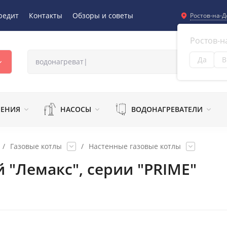
редит
Контакты
Обзоры и советы
Ростов-на-Д
Ростов-н
Да
В
Из
ЛЕНИЯ
НАСОСЫ
ВОДОНАГРЕВАТЕЛИ
/
Газовые котлы
/
Настенные газовые котлы
й "Лемакс", серии "PRIME"