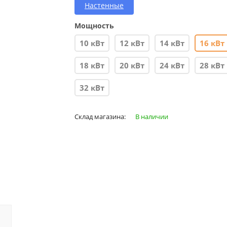
Настенные
Мощность
10 кВт
12 кВт
14 кВт
16 кВт
18 кВт
20 кВт
24 кВт
28 кВт
32 кВт
Склад магазина:
В наличии