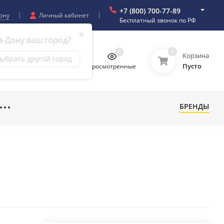
+7 (800) 700-77-89
ону
Личный кабинет
Бесплатный звонок по РФ
✖
а-Дону ваш город?
0
0
0
0
Корзина
ыбрать другой город
Пусто
бранное
Сравнение
Просмотренные
БРЕНДЫ