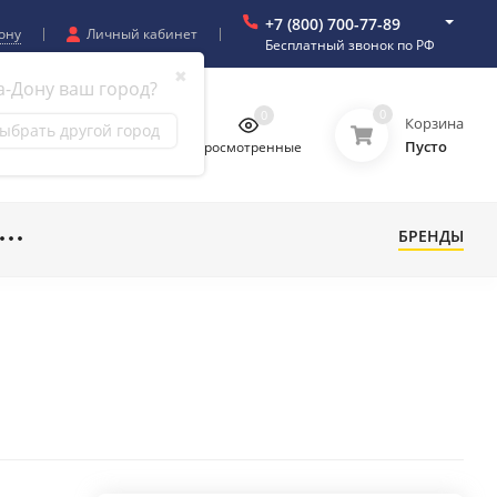
+7 (800) 700-77-89
ону
Личный кабинет
Бесплатный звонок по РФ
✖
а-Дону ваш город?
0
0
0
0
Корзина
ыбрать другой город
Пусто
бранное
Сравнение
Просмотренные
БРЕНДЫ