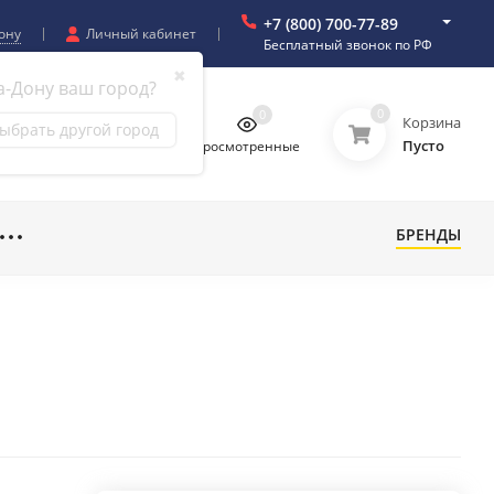
+7 (800) 700-77-89
ону
Личный кабинет
Бесплатный звонок по РФ
✖
а-Дону ваш город?
0
0
0
0
Корзина
ыбрать другой город
Пусто
бранное
Сравнение
Просмотренные
БРЕНДЫ