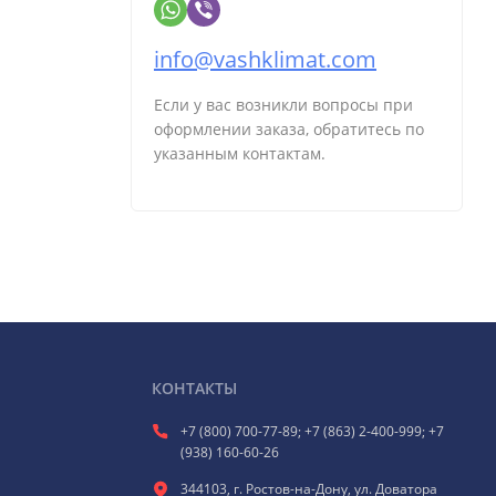
info@vashklimat.com
Если у вас возникли вопросы при
оформлении заказа, обратитесь по
указанным контактам.
КОНТАКТЫ
+7 (800) 700-77-89; +7 (863) 2-400-999; +7
(938) 160-60-26
344103, г. Ростов-на-Дону, ул. Доватора