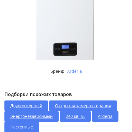
Бренд:
Arderia
Подборки похожих товаров
Двухконтурный
Открытая камера сгорания
Энергонезависимый
240 кв. м.
Arderia
Настенные