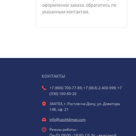
оформлении заказа, обратитесь по
указанным контактам.
КОНТАКТЫ
+7 (800) 700-77-89; +7 (863) 2-400-999; +7
(938) 160-60-26
344103, г. Ростов-на-Дону, ул. Доватора
148, оф. 21
info@vashklimat.com
Режим работы:
Пн-Пт 09:00 - 18:00; Сб, Вс - выходной