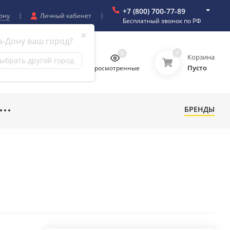
+7 (800) 700-77-89
ону
Личный кабинет
Бесплатный звонок по РФ
✖
а-Дону ваш город?
0
0
0
0
Корзина
ыбрать другой город
Пусто
бранное
Сравнение
Просмотренные
БРЕНДЫ