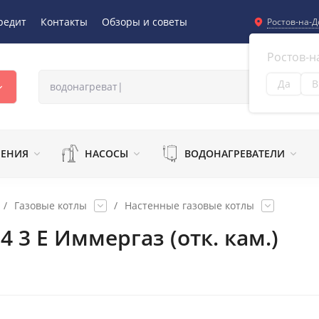
редит
Контакты
Обзоры и советы
Ростов-на-Д
Ростов-н
Да
В
Из
ЛЕНИЯ
НАСОСЫ
ВОДОНАГРЕВАТЕЛИ
/
Газовые котлы
/
Настенные газовые котлы
4 3 E Иммергаз (отк. кам.)