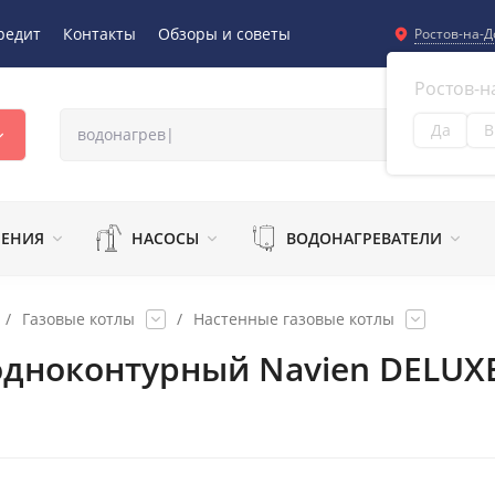
редит
Контакты
Обзоры и советы
Ростов-на-Д
Ростов-н
Да
В
Из
ЛЕНИЯ
НАСОСЫ
ВОДОНАГРЕВАТЕЛИ
/
Газовые котлы
/
Настенные газовые котлы
одноконтурный Navien DELUX