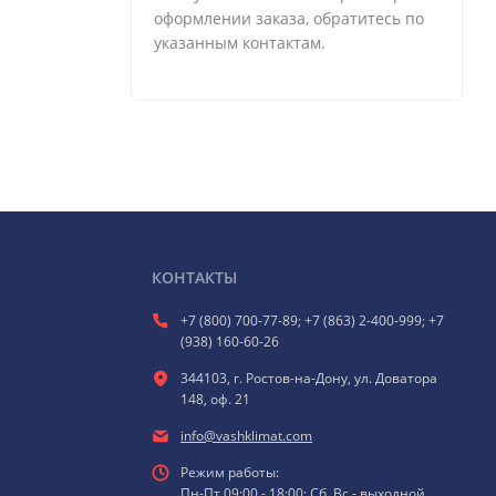
оформлении заказа, обратитесь по
указанным контактам.
КОНТАКТЫ
+7 (800) 700-77-89; +7 (863) 2-400-999; +7
(938) 160-60-26
344103, г. Ростов-на-Дону, ул. Доватора
148, оф. 21
info@vashklimat.com
Режим работы:
Пн-Пт 09:00 - 18:00; Сб, Вс - выходной