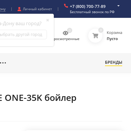
+7 (800) 700-77-89
ону
Личный кабинет
Бесплатный звонок по РФ
✖
а-Дону ваш город?
0
0
0
0
Корзина
ыбрать другой город
Пусто
бранное
Сравнение
Просмотренные
БРЕНДЫ
E ONE-35K бойлер