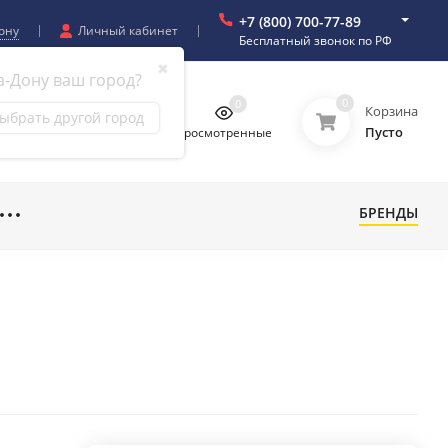
+7 (800) 700-77-89
ону
Личный кабинет
Бесплатный звонок по РФ
✖
а-Дону ваш город?
0
0
0
0
Корзина
ыбрать другой город
Пусто
бранное
Сравнение
Просмотренные
БРЕНДЫ