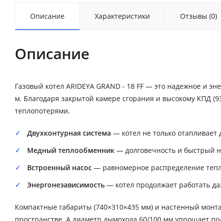
Описание
Характеристики
Отзывы (0)
Описание
Газовый котел ARIDEYA GRAND - 18 FF — это надежное и э
м. Благодаря закрытой камере сгорания и высокому КПД (
теплопотерями.
Двухконтурная система
— котел не только отапливает д
Медный теплообменник
— долговечность и быстрый н
Встроенный насос
— равномерное распределение тепло
Энергонезависимость
— котел продолжает работать да
Компактные габариты (740×310×435 мм) и настенный монта
пространстве. А диаметр дымохода 60/100 мм упрощает по