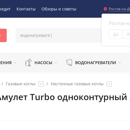
редит
Контакты
Обзоры и советы
Ростов-на-Д
Ростов-н
Да
В
Из
ЛЕНИЯ
НАСОСЫ
ВОДОНАГРЕВАТЕЛИ
/
Газовые котлы
/
Настенные газовые котлы
мулет Turbo одноконтурный 