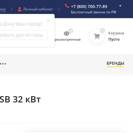
+7 (800) 700-77-89
ону
Личный кабинет
Бесплатный звонок по РФ
✖
а-Дону ваш город?
0
0
0
0
Корзина
ыбрать другой город
Пусто
бранное
Сравнение
Просмотренные
БРЕНДЫ
SВ 32 кВт