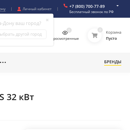
+7 (800) 700-77-89
ону
Личный кабинет
Бесплатный звонок по РФ
✖
а-Дону ваш город?
0
0
0
0
Корзина
ыбрать другой город
Пусто
бранное
Сравнение
Просмотренные
БРЕНДЫ
S 32 кВт