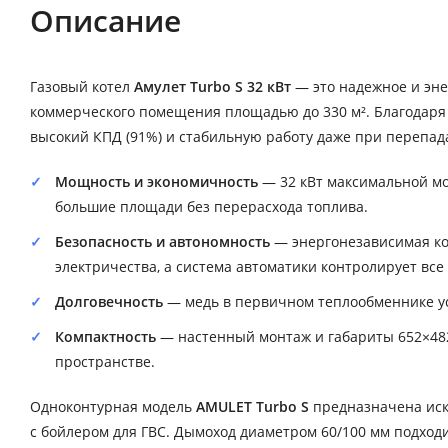
Описание
Газовый котел
Амулет Turbo S 32 кВт
— это надежное и эне
коммерческого помещения площадью до 330 м². Благодаря
высокий КПД (91%) и стабильную работу даже при перепад
Мощность и экономичность
— 32 кВт максимальной мощ
большие площади без перерасхода топлива.
Безопасность и автономность
— энергонезависимая ко
электричества, а система автоматики контролирует все
Долговечность
— медь в первичном теплообменнике ус
Компактность
— настенный монтаж и габариты 652×482
пространстве.
Одноконтурная модель
AMULET Turbo S
предназначена иск
с бойлером для ГВС. Дымоход диаметром 60/100 мм подход