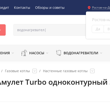
редит
Контакты
Обзоры и советы
Ростов-на-Д
Ростов-н
Да
В
Из
ЛЕНИЯ
НАСОСЫ
ВОДОНАГРЕВАТЕЛИ
/
Газовые котлы
/
Настенные газовые котлы
мулет Turbo одноконтурный 