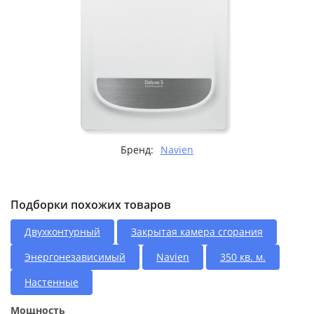
Бренд:
Navien
Подборки похожих товаров
Двухконтурный
Закрытая камера сгорания
Энергонезависимый
Navien
350 кв. м.
Настенные
Мощность