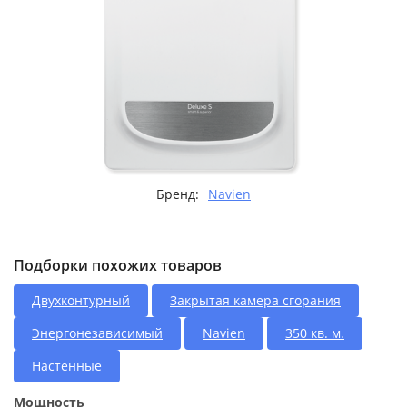
Бренд:
Navien
Подборки похожих товаров
Двухконтурный
Закрытая камера сгорания
Энергонезависимый
Navien
350 кв. м.
Настенные
Мощность