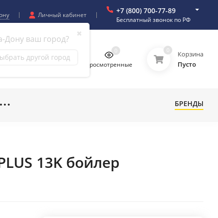
+7 (800) 700-77-89
ону
Личный кабинет
Бесплатный звонок по РФ
✖
а-Дону ваш город?
0
0
0
0
Корзина
ыбрать другой город
Пусто
бранное
Сравнение
Просмотренные
БРЕНДЫ
PLUS 13K бойлер