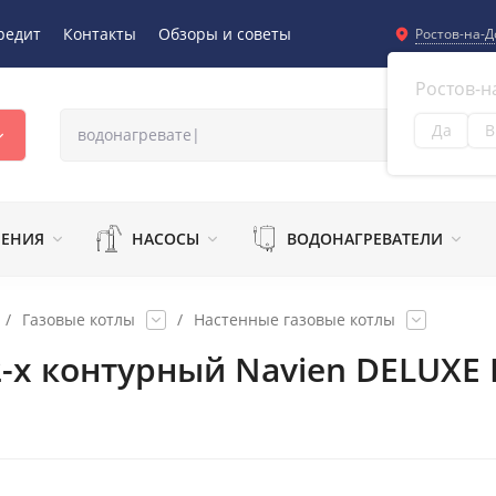
редит
Контакты
Обзоры и советы
Ростов-на-Д
Ростов-н
Да
В
Из
ЛЕНИЯ
НАСОСЫ
ВОДОНАГРЕВАТЕЛИ
/
Газовые котлы
/
Настенные газовые котлы
-х контурный Navien DELUXE 