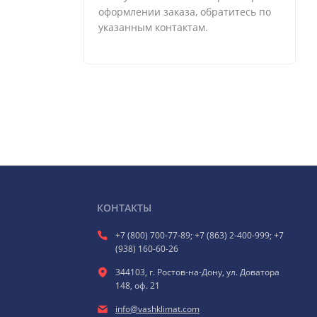
оформлении заказа, обратитесь по
указанным контактам.
КОНТАКТЫ
+7 (800) 700-77-89; +7 (863) 2-400-999; +7
(938) 160-60-26
344103, г. Ростов-на-Дону, ул. Доватора
148, оф. 21
info@vashklimat.com