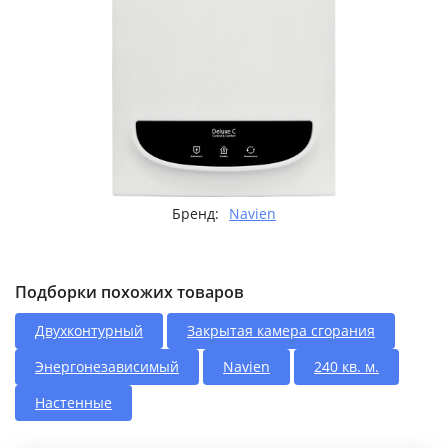
Бренд:
Navien
Подборки похожих товаров
Двухконтурный
Закрытая камера сгорания
Энергонезависимый
Navien
240 кв. м.
Настенные