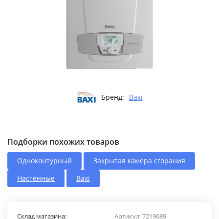
Бренд:
Baxi
Подборки похожих товаров
Одноконтурный
Закрытая камера сгорания
Настенные
Baxi
Склад магазина:
Артикул:
7219689