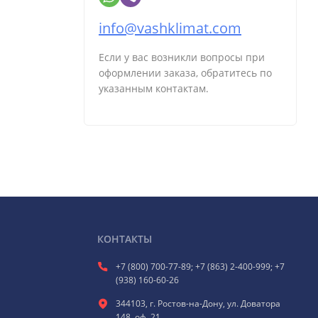
info@vashklimat.com
Если у вас возникли вопросы при
оформлении заказа, обратитесь по
указанным контактам.
КОНТАКТЫ
+7 (800) 700-77-89; +7 (863) 2-400-999; +7
(938) 160-60-26
344103, г. Ростов-на-Дону, ул. Доватора
148, оф. 21