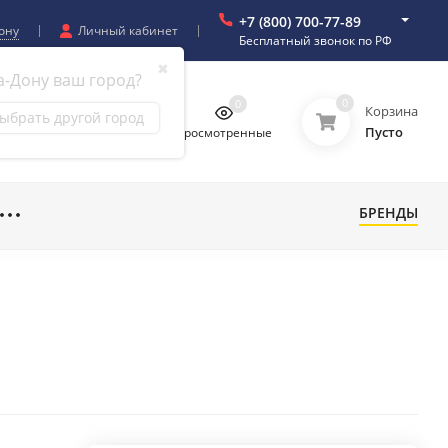
+7 (800) 700-77-89
ону
Личный кабинет
Бесплатный звонок по РФ
✖
а-Дону ваш город?
0
0
0
0
Корзина
ыбрать другой город
Пусто
бранное
Сравнение
Просмотренные
БРЕНДЫ